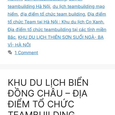
teambuilding Hà Nội
,
du lịch teambuilding mạo
hiểm
,
địa điểm tổ chức team building
,
Địa điểm
tổ chức Team tại Hà Nội : Khu du lịch Cọ Xanh
,
Địa điểm tổ chức teambuilding tại các tỉnh miền
Bắc
,
KHU DU LỊCH THIÊN SƠN SUỐI NGÀ- BA
VÌ- HÀ NỘI
1 Comment
KHU DU LỊCH BIỂN
ĐỒNG CHÂU – ĐỊA
ĐIỂM TỔ CHỨC
TEAMBUILDING