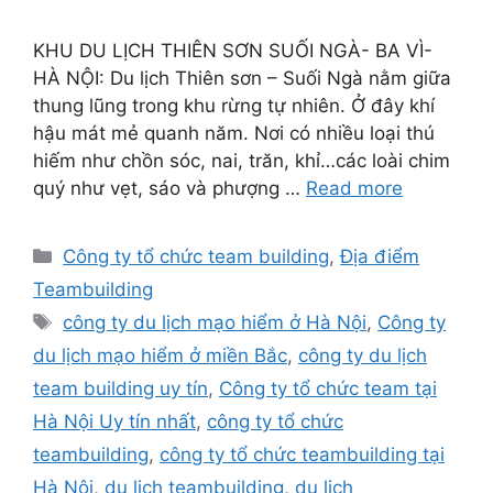
KHU DU LỊCH THIÊN SƠN SUỐI NGÀ- BA VÌ-
HÀ NỘI: Du lịch Thiên sơn – Suối Ngà nằm giữa
thung lũng trong khu rừng tự nhiên. Ở đây khí
hậu mát mẻ quanh năm. Nơi có nhiều loại thú
hiếm như chồn sóc, nai, trăn, khỉ…các loài chim
quý như vẹt, sáo và phượng …
Read more
Categories
Công ty tổ chức team building
,
Địa điểm
Teambuilding
Tags
công ty du lịch mạo hiểm ở Hà Nội
,
Công ty
du lịch mạo hiểm ở miền Bắc
,
công ty du lịch
team building uy tín
,
Công ty tổ chức team tại
Hà Nội Uy tín nhất
,
công ty tổ chức
teambuilding
,
công ty tổ chức teambuilding tại
Hà Nội
,
du lịch teambuilding
,
du lịch