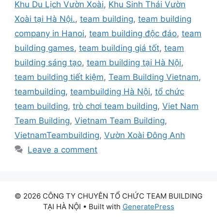
Khu Du Lịch Vườn Xoài
,
Khu Sinh Thái Vườn
Xoài tại Hà Nội.
,
team building
,
team building
company in Hanoi
,
team building độc đáo
,
team
building games
,
team building giá tốt
,
team
building sáng tạo
,
team building tại Hà Nội
,
team building tiết kiệm
,
Team Building Vietnam
,
teambuilding
,
teambuilding Hà Nội
,
tổ chức
team building
,
trò chơi team building
,
Viet Nam
Team Building
,
Vietnam Team Building
,
VietnamTeambuilding
,
Vườn Xoài Đông Anh
Leave a comment
© 2026 CÔNG TY CHUYÊN TỔ CHỨC TEAM BUILDING
TẠI HÀ NỘI
• Built with
GeneratePress