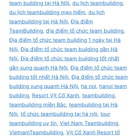
team building tại Hà Nội
,
du lịch teambuilding
,
du lịch teambuilding mạo hiểm
,
du lịch
teambuilding tại Hà Nội
,
Địa điểm
TeamBuilding
,
địa điểm tổ chức team building
,
Địa điểm tổ chức team building 1 ngày tại Hà
Nội
,
Địa điểm tổ chức team building gần Hà
Nội
,
Địa điểm tổ chức team building tốt nhất
gần xung quanh Hà Nội
,
Địa điểm tổ chức team
building tốt nhất Hà Nội
,
Địa điểm tổ chức team
building xung quanh Hà Nội
,
ha noi
,
hanoi team
building
,
Resort Vịt Cổ Xanh
,
teambuilding
,
teambuilding miền Bắc
,
teambuilding tại Hà
Nội
,
tổ chức teambuilding tại hà nội
,
tour
teambuilding uy tín
,
Viet Nam Teambuilding
,
VietnamTeambuilding
,
Vịt Cổ Xanh Resort tổ