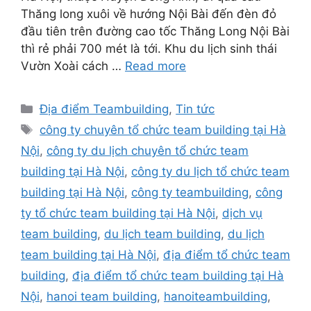
Thăng long xuôi về hướng Nội Bài đến đèn đỏ
đầu tiên trên đường cao tốc Thăng Long Nội Bài
thì rẻ phải 700 mét là tới. Khu du lịch sinh thái
Vườn Xoài cách …
Read more
Categories
Địa điểm Teambuilding
,
Tin tức
Tags
công ty chuyên tổ chức team building tại Hà
Nội
,
công ty du lịch chuyên tổ chức team
building tại Hà Nội
,
công ty du lịch tổ chức team
building tại Hà Nội
,
công ty teambuilding
,
công
ty tổ chức team building tại Hà Nội
,
dịch vụ
team building
,
du lịch team building
,
du lịch
team building tại Hà Nội
,
địa điểm tổ chức team
building
,
địa điểm tổ chức team building tại Hà
Nội
,
hanoi team building
,
hanoiteambuilding
,