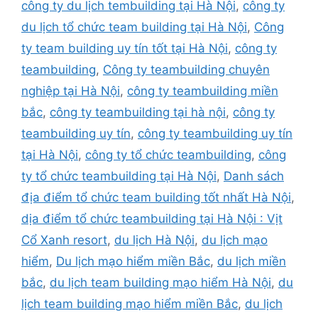
công ty du lịch tembuilding tại Hà Nội
,
công ty
du lịch tổ chức team building tại Hà Nội
,
Công
ty team building uy tín tốt tại Hà Nội
,
công ty
teambuilding
,
Công ty teambuilding chuyên
nghiệp tại Hà Nội
,
công ty teambuilding miền
bắc
,
công ty teambuilding tại hà nội
,
công ty
teambuilding uy tín
,
công ty teambuilding uy tín
tại Hà Nội
,
công ty tổ chức teambuilding
,
công
ty tổ chức teambuilding tại Hà Nội
,
Danh sách
địa điểm tổ chức team building tốt nhất Hà Nội
,
dịa điểm tổ chức teambuilding tại Hà Nội : Vịt
Cổ Xanh resort
,
du lịch Hà Nội
,
du lịch mạo
hiểm
,
Du lịch mạo hiểm miền Bắc
,
du lịch miền
bắc
,
du lịch team building mạo hiểm Hà Nội
,
du
lịch team building mạo hiểm miền Bắc
,
du lịch