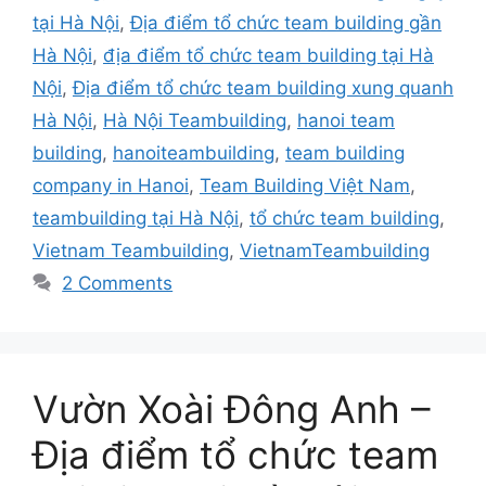
tại Hà Nội
,
Địa điểm tổ chức team building gần
Hà Nội
,
địa điểm tổ chức team building tại Hà
Nội
,
Địa điểm tổ chức team building xung quanh
Hà Nội
,
Hà Nội Teambuilding
,
hanoi team
building
,
hanoiteambuilding
,
team building
company in Hanoi
,
Team Building Việt Nam
,
teambuilding tại Hà Nội
,
tổ chức team building
,
Vietnam Teambuilding
,
VietnamTeambuilding
2 Comments
Vườn Xoài Đông Anh –
Địa điểm tổ chức team