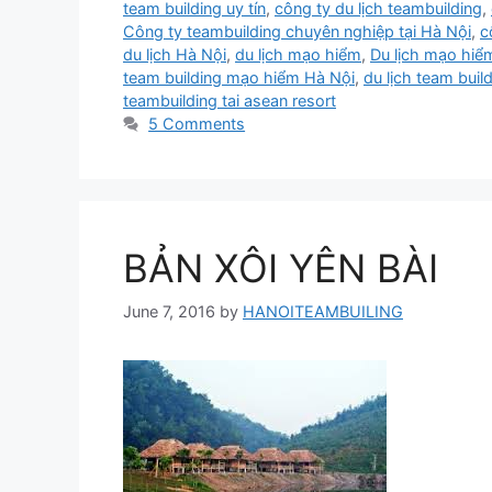
team building uy tín
,
công ty du lịch teambuilding
,
Công ty teambuilding chuyên nghiệp tại Hà Nội
,
c
du lịch Hà Nội
,
du lịch mạo hiểm
,
Du lịch mạo hiể
team building mạo hiểm Hà Nội
,
du lịch team build
teambuilding tai asean resort
5 Comments
BẢN XÔI YÊN BÀI
June 7, 2016
by
HANOITEAMBUILING