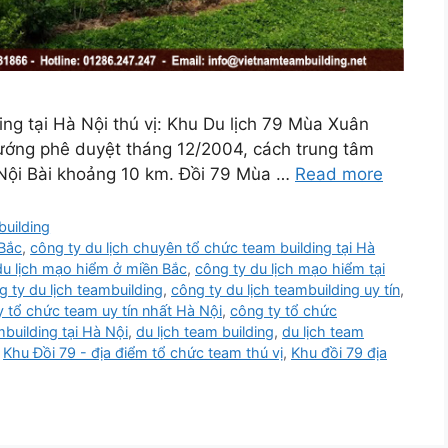
ing tại Hà Nội thú vị: Khu Du lịch 79 Mùa Xuân
ướng phê duyệt tháng 12/2004, cách trung tâm
Nội Bài khoảng 10 km. Đồi 79 Mùa …
Read more
uilding
 Bắc
,
công ty du lịch chuyên tổ chức team building tại Hà
du lịch mạo hiểm ở miền Bắc
,
công ty du lịch mạo hiểm tại
g ty du lịch teambuilding
,
công ty du lịch teambuilding uy tín
,
y tổ chức team uy tín nhất Hà Nội
,
công ty tổ chức
building tại Hà Nội
,
du lịch team building
,
du lịch team
,
Khu Đồi 79 - địa điểm tổ chức team thú vị
,
Khu đồi 79 địa