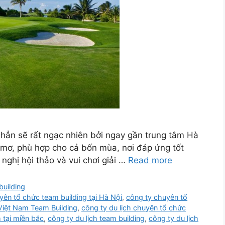
ẳn sẽ rất ngạc nhiên bởi ngay gần trung tâm Hà
 mơ, phù hợp cho cả bốn mùa, nơi đáp ứng tốt
nghị hội thảo và vui chơi giải …
Read more
uilding
yên tổ chức team building tại Hà Nội
,
công ty chuyên tổ
Việt Nam Team Building
,
công ty du lịch chuyên tổ chức
 tại miền bắc
,
công ty du lịch team building
,
công ty du lịch