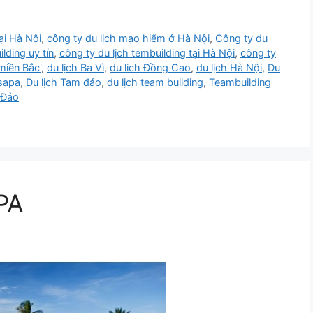
ại Hà Nội
,
công ty du lịch mạo hiểm ở Hà Nội
,
Công ty du
lding uy tín
,
công ty du lịch tembuilding tại Hà Nội
,
công ty
 miền Bắc'
,
du lịch Ba Vì
,
du lich Đồng Cao
,
du lịch Hà Nội
,
Du
 sapa
,
Du lịch Tam đảo
,
du lịch team building
,
Teambuilding
 Đảo
PA