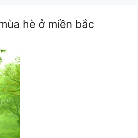
 mùa hè ở miền bắc