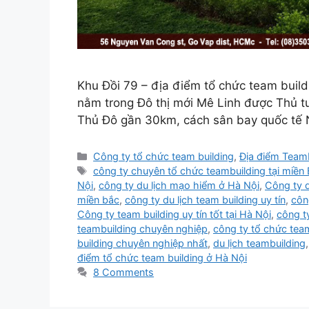
Khu Đồi 79 – địa điểm tổ chức team build
nằm trong Đô thị mới Mê Linh được Thủ t
Thủ Đô gần 30km, cách sân bay quốc tế 
Categories
Công ty tổ chức team building
,
Địa điểm Teamb
Tags
công ty chuyên tổ chức teambuilding tại miền
Nội
,
công ty du lịch mạo hiểm ở Hà Nội
,
Công ty 
miền bắc
,
công ty du lịch team building uy tín
,
côn
Công ty team building uy tín tốt tại Hà Nội
,
công t
teambuilding chuyên nghiệp
,
công ty tổ chức team
building chuyên nghiệp nhất
,
du lịch teambuilding
điểm tổ chức team building ở Hà Nội
8 Comments