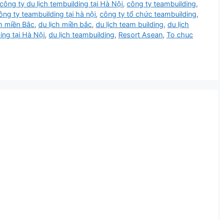
công ty du lịch tembuilding tại Hà Nội
,
công ty teambuilding
,
ông ty teambuilding tại hà nội
,
công ty tổ chức teambuilding
,
m miền Bắc
,
du lịch miền bắc
,
du lịch team building
,
du lịch
ing tại Hà Nội
,
du lịch teambuilding
,
Resort Asean
,
To chuc