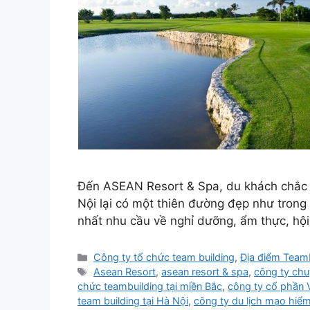
Đến ASEAN Resort & Spa, du khách chắc h
Nội lại có một thiên đường đẹp như trong
nhất nhu cầu về nghỉ dưỡng, ẩm thực, hội 
Categories
Công ty tổ chức team building
,
Địa điểm Teamb
Tags
Asean Resort
,
asean resort & spa
,
công ty chu
chức teambuilding tại miền Bắc
,
công ty cổ phần 
team building tại Hà Nội
,
công ty du lịch mạo hiểm