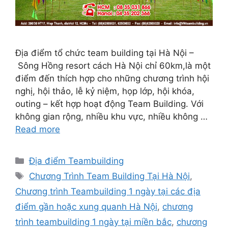
Địa điểm tổ chức team building tại Hà Nội –
Sông Hồng resort cách Hà Nội chỉ 60km,là một
điểm đến thích hợp cho những chương trình hội
nghị, hội thảo, lễ kỷ niệm, họp lớp, hội khóa,
outing – kết hợp hoạt động Team Building. Với
không gian rộng, nhiều khu vực, nhiều không …
Read more
Categories
Địa điểm Teambuilding
Tags
Chương Trình Team Building Tại Hà Nội
,
Chương trình Teambuilding 1 ngày tại các địa
điểm gần hoặc xung quanh Hà Nội
,
chương
trình teambuilding 1 ngày tại miền bắc
,
chương