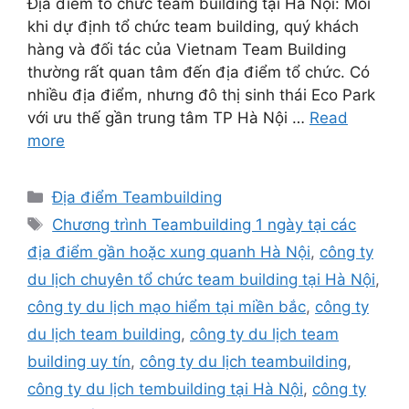
Địa điểm tổ chức team building tại Hà Nội: Mỗi
khi dự định tổ chức team building, quý khách
hàng và đối tác của Vietnam Team Building
thường rất quan tâm đến địa điểm tổ chức. Có
nhiều địa điểm, nhưng đô thị sinh thái Eco Park
với ưu thế gần trung tâm TP Hà Nội …
Read
more
Categories
Địa điểm Teambuilding
Tags
Chương trình Teambuilding 1 ngày tại các
địa điểm gần hoặc xung quanh Hà Nội
,
công ty
du lịch chuyên tổ chức team building tại Hà Nội
,
công ty du lịch mạo hiểm tại miền bắc
,
công ty
du lịch team building
,
công ty du lịch team
building uy tín
,
công ty du lịch teambuilding
,
công ty du lịch tembuilding tại Hà Nội
,
công ty