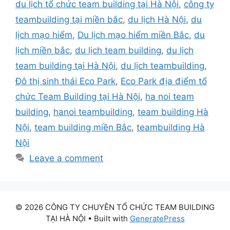
du lịch tổ chức team building tại Hà Nội
,
công ty
teambuilding tại miền bắc
,
du lịch Hà Nội
,
du
lịch mạo hiểm
,
Du lịch mạo hiểm miền Bắc
,
du
lịch miền bắc
,
du lịch team building
,
du lịch
team building tại Hà Nội
,
du lịch teambuilding
,
Đô thị sinh thái Eco Park
,
Eco Park địa điểm tổ
chức Team Building tại Hà Nội
,
ha noi team
building
,
hanoi teambuilding
,
team building Hà
Nội
,
team building miền Bắc
,
teambuilding Hà
Nội
Leave a comment
© 2026 CÔNG TY CHUYÊN TỔ CHỨC TEAM BUILDING
TẠI HÀ NỘI
• Built with
GeneratePress