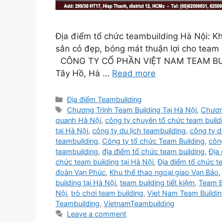
Địa điểm tổ chức teambuilding Hà Nội: Kh
sân cỏ đẹp, bóng mát thuận lợi cho team b
CÔNG TY CỔ PHẦN VIỆT NAM TEAM BUIL
Tây Hồ, Hà …
Read more
Categories
Địa điểm Teambuilding
Tags
Chương Trình Team Building Tại Hà Nội
,
Chương
quanh Hà Nội
,
công ty chuyên tổ chức team buildi
tại Hà Nội
,
công ty du lịch teambuilding
,
công ty d
teambuilding
,
Công ty tổ chức Team Building
,
côn
teambuilding
,
địa điểm tổ chức team building
,
Địa
chức team building tại Hà Nội
,
Địa điểm tổ chức t
đoàn Vạn Phúc
,
Khu thể thao ngoại giao Vạn Bảo
building tại Hà Nội
,
team building tiết kiệm
,
Team B
Nội
,
trò chơi team building
,
Viet Nam Team Buildi
Teambuilding
,
VietnamTeambuilding
Leave a comment