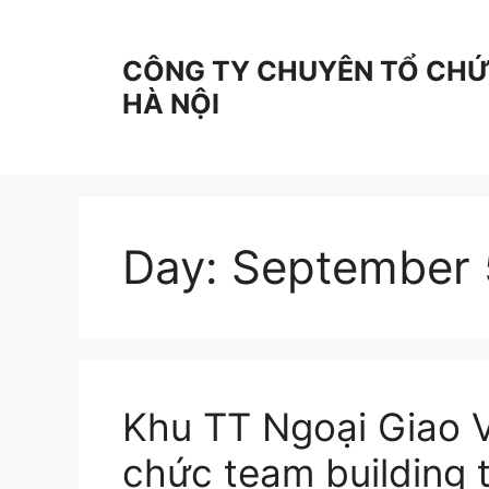
Skip
to
CÔNG TY CHUYÊN TỔ CHỨC
content
HÀ NỘI
Day:
September 
Khu TT Ngoại Giao V
chức team building t