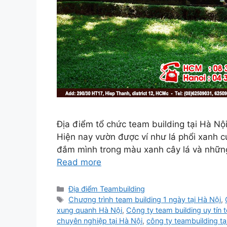
Địa điểm tổ chức team building tại Hà N
Hiện nay vườn được ví như lá phổi xanh c
đắm mình trong màu xanh cây lá và những
Read more
Categories
Địa điểm Teambuilding
Tags
Chương trình team building 1 ngày tại Hà Nội
,
xung quanh Hà Nội
,
Công ty team building uy tín t
chuyên nghiệp tại Hà Nội
,
công ty teambuilding tạ