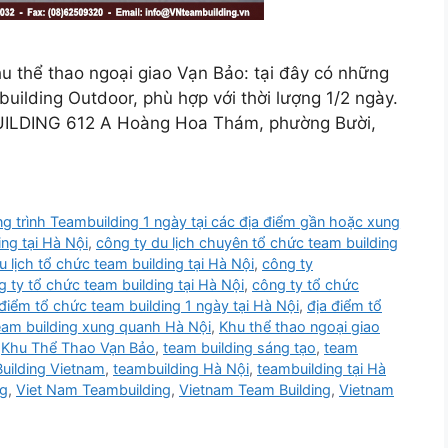
u thể thao ngoại giao Vạn Bảo: tại đây có những
uilding Outdoor, phù hợp với thời lượng 1/2 ngày.
DING 612 A Hoàng Hoa Thám, phường Bười,
 trình Teambuilding 1 ngày tại các địa điểm gần hoặc xung
ng tại Hà Nội
,
công ty du lịch chuyên tổ chức team building
u lịch tổ chức team building tại Hà Nội
,
công ty
g ty tổ chức team building tại Hà Nội
,
công ty tổ chức
 điểm tổ chức team building 1 ngày tại Hà Nội
,
địa điểm tổ
eam building xung quanh Hà Nội
,
Khu thể thao ngoại giao
,
Khu Thể Thao Vạn Bảo
,
team building sáng tạo
,
team
uilding Vietnam
,
teambuilding Hà Nội
,
teambuilding tại Hà
ng
,
Viet Nam Teambuilding
,
Vietnam Team Building
,
Vietnam