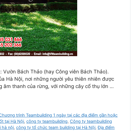
ội: Vườn Bách Thảo (hay Công viên Bách Thảo).
ủa Hà Nội, nơi những người yêu thiên nhiên được
 âm thanh của rừng, với những cây cổ thụ lớn …
Chương trình Teambuilding 1 ngày tại các địa điểm gần hoặc
ốt tại Hà Nội
,
công ty teambuilding
,
Công ty teambuilding
i hà nội
,
công ty tổ chức team building tại Hà Nội
,
Địa điểm