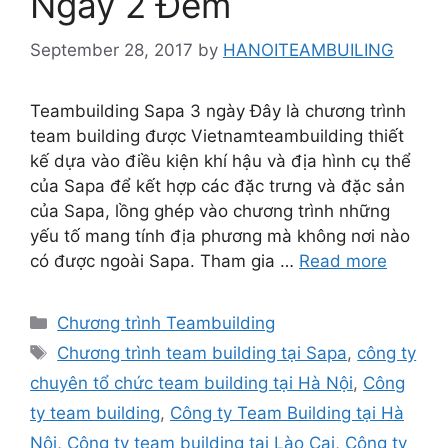
Ngày 2 Đêm
September 28, 2017
by
HANOITEAMBUILING
Teambuilding Sapa 3 ngày Đây là chương trình
team building được Vietnamteambuilding thiết
kế dựa vào điều kiện khí hậu và địa hình cụ thể
của Sapa để kết hợp các đặc trưng và đặc sản
của Sapa, lồng ghép vào chương trình những
yếu tố mang tính địa phương mà không nơi nào
có được ngoài Sapa. Tham gia …
Read more
Categories
Chương trình Teambuilding
Tags
Chương trình team building tại Sapa
,
công ty
chuyên tổ chức team building tại Hà Nội
,
Công
ty team building
,
Công ty Team Building tại Hà
Nội
,
Công ty team building tại Lào Cai
,
Công ty