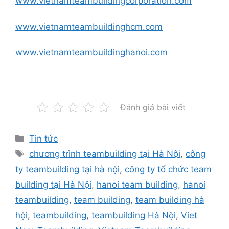
www.vietnamteambuildingcorporation.com
www.vietnamteambuildinghcm.com
www.vietnamteambuildinghanoi.com
Đánh giá bài viết
Categories
Tin tức
Tags
chương trình teambuilding tại Hà Nội
,
công
ty teambuilding tại hà nội
,
công ty tổ chức team
building tại Hà Nội
,
hanoi team building
,
hanoi
teambuilding
,
team building
,
team building hà
hội
,
teambuilding
,
teambuilding Hà Nội
,
Viet