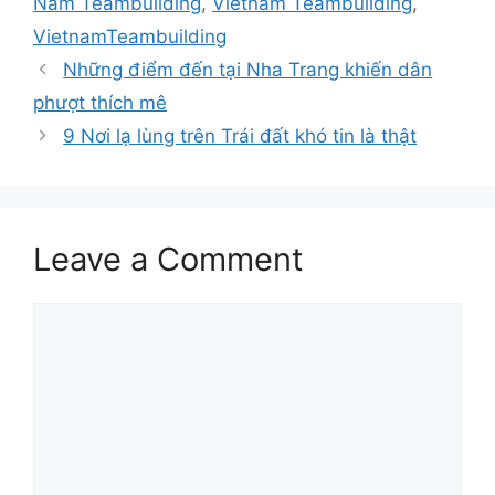
Nam Teambuilding
,
Vietnam Teambuilding
,
VietnamTeambuilding
Những điểm đến tại Nha Trang khiến dân
phượt thích mê
9 Nơi lạ lùng trên Trái đất khó tin là thật
Leave a Comment
Comment