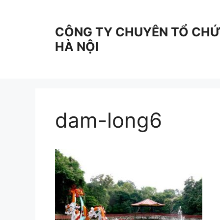
Skip
to
CÔNG TY CHUYÊN TỔ CHỨC
content
HÀ NỘI
dam-long6